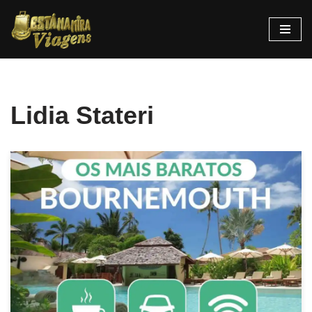
Pular
para
o
conteúdo
Lidia Stateri