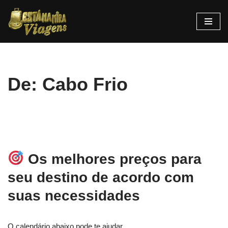
Pular
para
o
conteúdo
De: Cabo Frio
Os melhores preços para
seu destino de acordo com
suas necessidades
O calendário abaixo pode te ajudar.