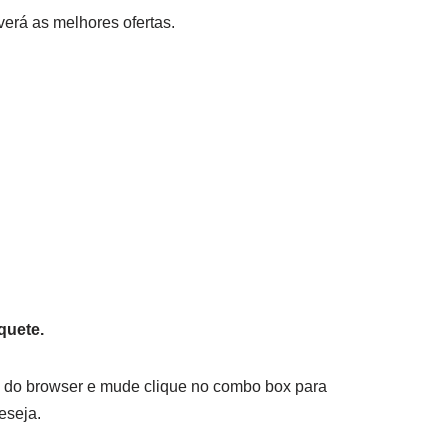
verá as melhores ofertas.
.
íquete.
os do browser e mude clique no combo box para
eseja.