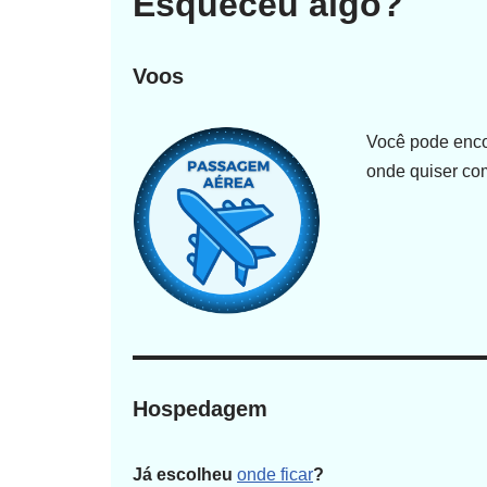
Esqueceu algo?
Voos
Você pode encon
onde quiser com
Hospedagem
Já escolheu
onde ficar
?